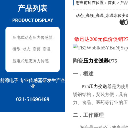
您当前所在位置：
首页
>
产
产品列表
动态_高频_高温_水温水位
PRODUCT DISPLAY
敏
压电式动态压力传感器,
敏迅达200元低价促销P
激波冲击波压力测量
微型_动态_高频_高温_
水温水位变送器传感器压
陶瓷
压力变送器
P75
压电式动态测力传感
力液位潮位测量
器，拉压力传感器
一．概述
前湾电子 专业传感器研发生产企
业
P75
压力变送器
是为使
锈钢结构，安装方便，具有
021-51696469
力、食品、医药等行业的压
二．工作原理
陶瓷是一种公认的高弹